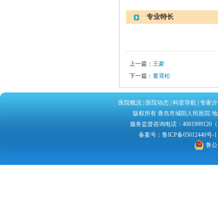
专业特长
上一篇：
王豪
下一篇：
董霄松
医院概况
|
医院动态
|
科室导航
|
专家介
版权所有 青岛市城阳人民医院 地址：
服务监督咨询电话：4001999120（2
备案号：
鲁ICP备05012440号-1
鲁公网