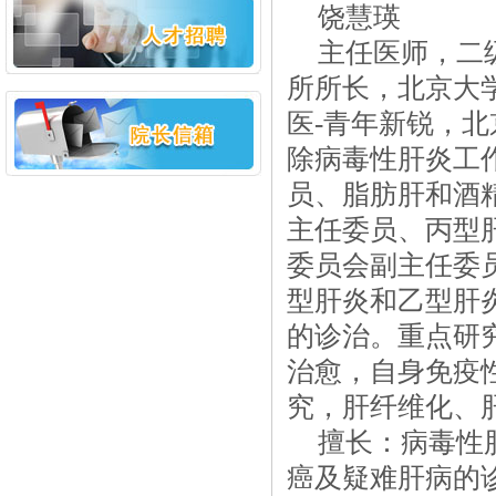
饶慧瑛
主任医师，二
所所长，北京大
医
-
青年新锐，北
除病毒性肝炎工
员、脂肪肝和酒
主任委员、丙型
委员会副主任委
型肝炎和乙型肝
的诊治。重点研
治愈，自身免疫
究，肝纤维化、
擅长：病毒性
癌及疑难肝病的