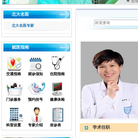
您
北大名医
北大名医专家
就医指南
交通指南
就诊须知
住院指南
门诊服务
预约挂号
健康体检
科室设置
专家介绍
坐诊表
学术任职