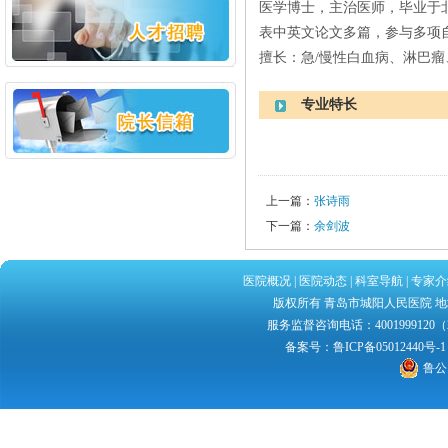
医学博士，主治医师，毕业于
表中英文论文多篇，参与多项
擅长：急
/
慢性白血病、淋巴瘤
专业特长
上一篇：
张诗雨
下一篇：
余剑波
医院概况
|
医院动态
|
科室导航
|
专家介
版权所有 青岛市城阳人民医院 地址：
服务监督咨询电话：4001999120（2
备案号：
鲁ICP备05012440号-1
鲁公网