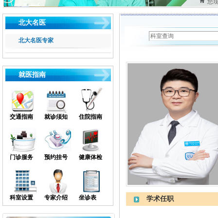
您
北大名医
北大名医专家
就医指南
交通指南
就诊须知
住院指南
门诊服务
预约挂号
健康体检
科室设置
专家介绍
坐诊表
学术任职