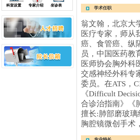
重症医学科
科室设置
专家介绍
坐诊表
学术任职
麻醉科
康复医学科
介入放射科
急诊科
翁文翰，北京大
烧伤科
疼痛科
医疗专家，师从
甲状腺、乳腺外科
肾内科
癌、食管癌、纵隔
关节与运动医学科
血液淋巴瘤科
员，中国医药教
神经内二科
医师协会胸外科
交感神经外科专
委员。在ATS，
《Difficult Dec
合诊治指南》《
擅长:肺部磨玻
胸腔镜微创手术
专业特长