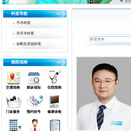
您
科室导航
手术科室
普外科（胃肠及疝外科）
非手术科室
肝胆外科
神经内科
诊断及其他科室
肛肠外科
肿瘤内科
影像科
胸心血管外科
心血管内科
检验科
就医指南
神经外科
内分泌科
超声科
泌尿外科
感染性疾病科
功能检查科
脊柱外科
老年病科
病理科
交通指南
就诊须知
住院指南
创伤骨科（手足外科）
皮肤科
输血科
妇科
中医科
高压氧
产科
呼吸内科
健康管理中心
门诊服务
预约挂号
健康体检
耳鼻咽喉科
消化内科
心理咨询室
口腔科
儿科
国际门诊
眼科