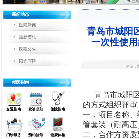
您
新闻动态
医院新闻
青岛市城阳
最新资讯
一次性使用
医院公告
阳光医院
来源：医
就医指南
青岛市城阳
的方式组织评审
交通指南
就诊须知
住院指南
一．项目名称、
管套装（耐高压
二．合作方
资质
门诊服务
预约挂号
健康体检