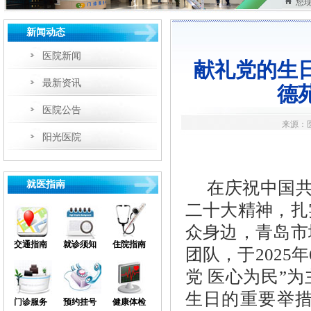
您
新闻动态
医院新闻
献礼党的生
最新资讯
德
医院公告
来源：医
阳光医院
在庆祝中国共
就医指南
二十大精神，扎
众身边，青岛市
交通指南
就诊须知
住院指南
团队，于2025
党 医心为民”
生日的重要举
门诊服务
预约挂号
健康体检