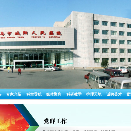
务
专家介绍
科室导航
媒体聚焦
科研教学
护理天地
诚聘英才
党