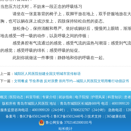
当您压力过大时，不妨来一段正念的呼吸练习
请坐在一张直靠背的椅子上，双脚平放在地上，双手舒服地放在
胸，也可以躺在床上或沙发上，四肢保持轻松自然的姿态。
放松身心，保持清醒和尊严。坐好或躺好后，慢慢闭上眼睛，渐
地去感受一呼一吸的动作，以及呼吸之间的停顿；
感受鼻腔有气流通过的感觉，感受气流的温热与潮湿；感受到气流
的感觉；感受呼吸的绵长；感受呼吸的短促。
此刻你就做这一件事情：静静地和你的呼吸在一起。
上一篇：
城阳区人民医院创建全国文明城市宣传标语
下一篇：
文明餐桌 节俭养德 反对浪费 崇尚节约---城阳人民医院文明用餐行动倡议书
概况
|
医院动态
|
科室导航
|
专家介绍
|
就诊指南
|
电子院报
|
护理风采
|
科普知识
|
患者
版权所有 青岛市城阳人民医院 地址：青岛市城阳区长城路600号 电话：4001999120
服务监督咨询电话：4001999120（24小时）、17806232767（24小时） 急救电话：120
备案号：
鲁ICP备05012440号-1
鲁ICP备05012440号-3
技术支持：|
365健康在线
鲁公网安备 37021402000181号
站长统计