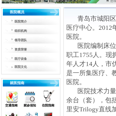
您
医院概况
青岛市城阳
医院简介
医疗中心。201
组织机构
医院。
领导团队
医院编制床
资质荣誉
职工
1755人。
医疗设备
年人才14人，
市
医院文化
是一所集医疗、
城医文化
医院。
城医院报
就医指南
医院技术力
余台（套），包
交通指南
就诊须知
住院指南
里安
Trilogy直