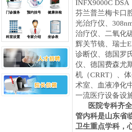
INFX9000C 
芬兰普兰梅卡口腔
门诊服务
预约挂号
健康体检
光治疗仪、308
治疗仪、二氧化
科室设置
专家介绍
坐诊表
辉关节镜、瑞士E
诊断仪、德国罗
仪、德国费森尤
机（CRRT）、
术室、血液净化
一流医疗设备设
医院专科齐
管内科
是山东省
卫生重点学科，